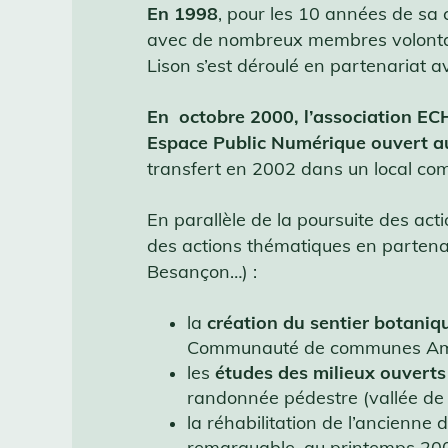
En 1998
, pour les 10 années de sa 
avec de nombreux membres volontair
Lison s’est déroulé en partenariat av
En octobre 2000, l’association EC
Espace Public Numérique ouvert a
transfert en 2002 dans un local co
En parallèle de la poursuite des act
des actions thématiques en partena
Besançon…) :
la
création du sentier botaniq
Communauté de communes Ama
les
études des milieux ouverts
randonnée pédestre (vallée de l
la réhabilitation de l’ancienn
remarquable, au printemps 20