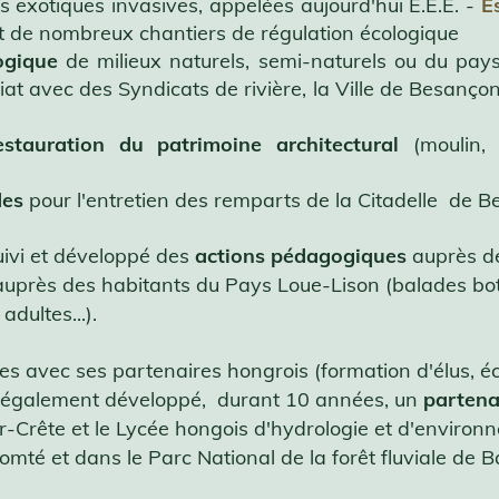
es exotiques invasives, appelées aujourd'hui E.E.E. -
E
t de nombreux chantiers de régulation écologique
ogique
de milieux naturels, semi-naturels ou du paysa
iat avec des Syndicats de rivière, la Ville de Besanç
estauration du patrimoine architectural
(moulin, 
des
pour l'entretien des remparts de la Citadelle de B
uivi et développé des
actions pédagogiques
auprès de
t auprès des habitants du Pays Loue-Lison (balades bo
adultes...).
 avec ses partenaires hongrois (formation d'élus, é
L a également développé, durant 10 années, un
partena
r-Crête et le Lycée hongois d'hydrologie et d'environ
té et dans le Parc National de la forêt fluviale de Ba