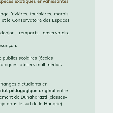
spèces exotiques envahissantes
,
ge (rivières, tourbières, marais,
on et le Conservatoire des Espaces
donjon, remparts, observatoire
esançon.
 publics scolaires (écoles
taniques, ateliers multimédias
changes d'étudiants en
riat pédagogique original
entre
nement de Dunaharazti (classes-
ja dans le sud de la Hongrie).