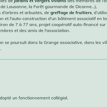
les de
jardins et vergers vivants
des membres de l’a
s de Lausanne, la Forêt gourmande de Diconne…),
s d’arbres et arbustes, de
greffage de fruitiers
, d’util
n et l'auto-construction d'un bâtiment associatif en bo
ron de 7 à 77 ans, projet coopératif auto-financé sur
embres et des amis de l'association.
tion se poursuit dans la Grange associative, dans les vil
…
adopté un fonctionnement collégial.