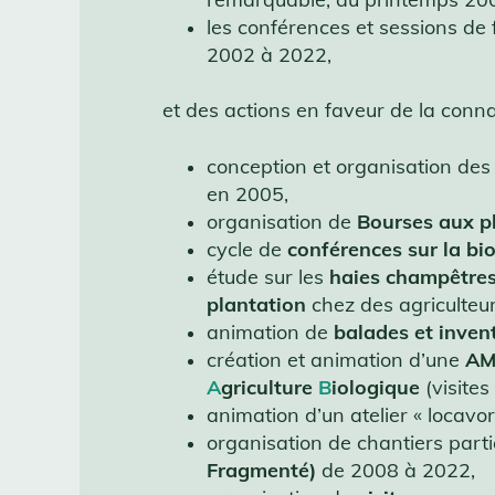
les conférences et sessions de
2002 à 2022,
et des actions en faveur de la conna
conception et organisation de
en 2005,
organisation de
Bourses aux pl
cycle de
conférences sur la bio
étude sur les
haies champêtre
plantation
chez des agriculteur
animation de
balades et inven
création et animation d’une
AM
A
griculture
B
iologique
(visite
animation d’un atelier « locavo
organisation de chantiers partic
Fragmenté)
de 2008 à 2022,