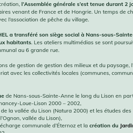
création,
l’Assemblée générale s’est tenue durant 2
es venant de France et de Hongrie. Un temps de cha
ec l’association de pêche du village.
HEL a transféré son siège social à Nans-sous-Saint
ux habitants
. Les ateliers multimédias se sont poursui
mmunal au 6 grande rue.
ions de gestion de gestion des milieux et du paysage, 
riat avec les collectivités locales (communes, commu
ue
de Nans-sous-Sainte-Anne le long du Lison en part
ncey-Loue-Lison 2000 – 2002,
de la vallée du Lison (Natura 2000) et les études des 
’Ognon, vallée du Lison),
e décharge communale d’Éternoz et la
création du
Jard
02,