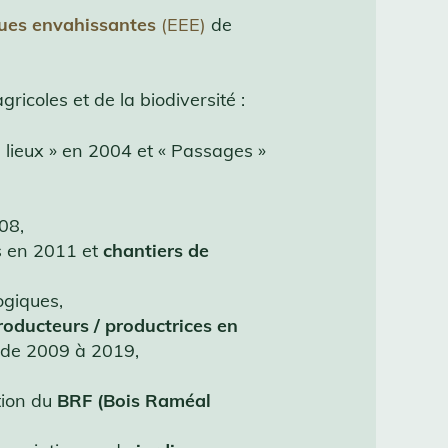
ques envahissantes
(EEE)
de
icoles et de la biodiversité :
de lieux » en 2004 et « Passages »
08,
ms en 2011 et
chantiers de
ogiques,
roducteurs / productrices en
) de 2009 à 2019,
ation du
BRF (Bois Raméal