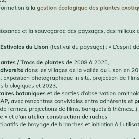
 formation à la
gestion écologique des plantes exoti
issance et la sauvegarde des paysages, des milieux agr
s
Estivales du Lison
(festival du paysage) : « L’esprit 
antes / Trocs de plantes
de 2008 à 2025,
diversité
dans les villages de la vallée du Lison en 20
s
, exposition photographique in situ, projection de fil
s biologiques et 2023,
taires botaniques
et de sorties d’observation ornithol
AP,
avec rencontres conviviales entre adhérents et
p
s de fermes, projections de films, banquets à thèmes…
re » et d’un
atelier construction de ruches
,
ipatifs de broyage de branches et initiation à l’utilis