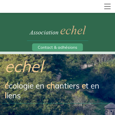
echel
Association
Contact & adhésions
echel
é
cologie en
ch
antiers
e
t en
l
iens